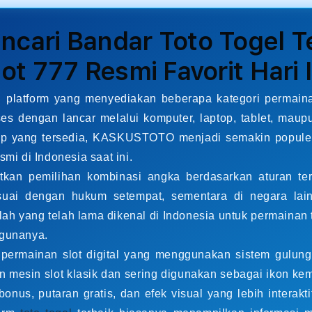
in
modal
cari Bandar Toto Togel T
lot 777 Resmi Favorit Hari I
latform yang menyediakan beberapa kategori permainan
iakses dengan lancar melalui komputer, laptop, tablet, m
ap yang tersedia, KASKUSTOTO menjadi semakin popule
mi di Indonesia saat ini.
kan pemilihan kombinasi angka berdasarkan aturan ter
esuai dengan hukum setempat, sementara di negara lain
stilah yang telah lama dikenal di Indonesia untuk permain
gunanya.
ermainan slot digital yang menggunakan sistem gulunga
an mesin slot klasik dan sering digunakan sebagai ikon 
nus, putaran gratis, dan efek visual yang lebih interakt