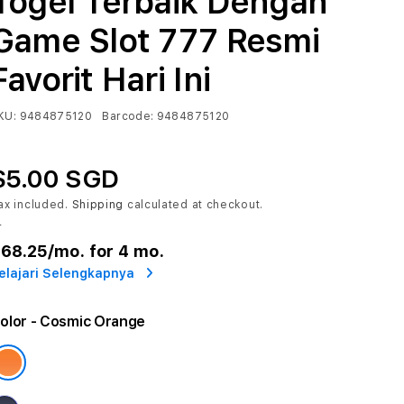
Togel Terbaik Dengan
Game Slot 777 Resmi
Favorit Hari Ini
KU:
9484875120
Barcode:
9484875120
$5.00 SGD
ax included.
Shipping
calculated at checkout.
r
68.25
/mo. for 4 mo.
elajari Selengkapnya
olor
- Cosmic Orange