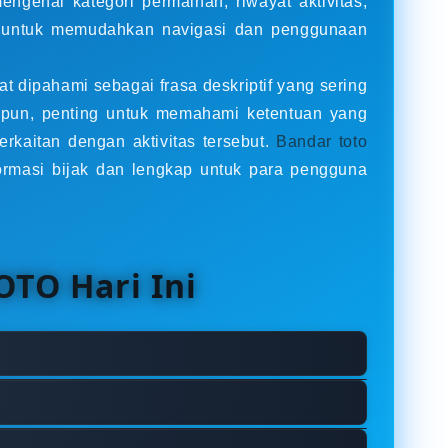
ngenai kategori permainan, riwayat aktivitas,
ang untuk memudahkan navigasi dan penggunaan
at dipahami sebagai frasa deskriptif yang sering
pun, penting untuk memahami ketentuan yang
erkaitan dengan aktivitas tersebut.
Bandar toto
formasi bijak dan lengkap untuk para pengguna
TO Hari Ini
rm game online yang menyediakan berbagai
al lainnya yang dapat diakses dengan mudah
 mudah dipahami, pilihan permainan yang