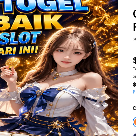
S
T
o
$
P
C