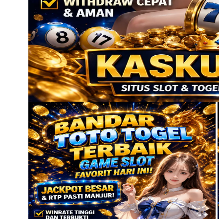
Open
media
1
in
modal