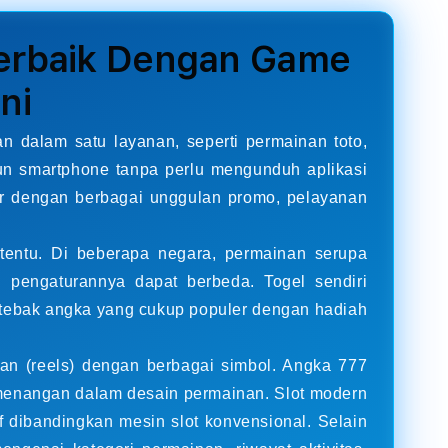
erbaik Dengan Game
ni
 dalam satu layanan, seperti permainan toto,
aupun smartphone tanpa perlu mengunduh aplikasi
r dengan berbagai unggulan promo, pelayanan
tentu. Di beberapa negara, permainan serupa
 pengaturannya dapat berbeda. Togel sendiri
an tebak angka yang cukup populer dengan hadiah
n (reels) dengan berbagai simbol. Angka 777
kemenangan dalam desain permainan. Slot modern
if dibandingkan mesin slot konvensional. Selain