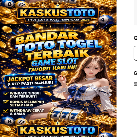
Open
media
5
Q
in
modal
G