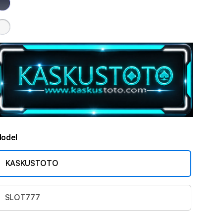
odel
KASKUSTOTO
SLOT777