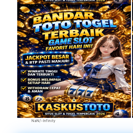
Open
media
6
in
modal
Open
of
NaN
/
-Infinity
media
8