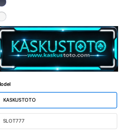
odel
KASKUSTOTO
SLOT777