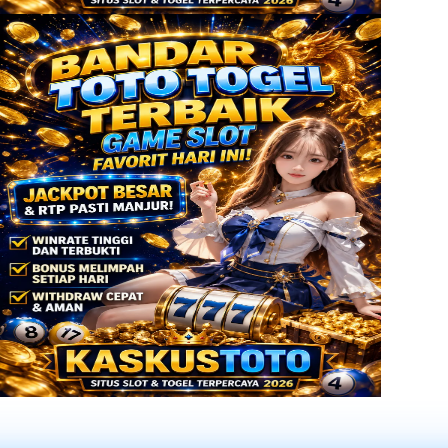
Open
media
7
in
modal
Open
media
9