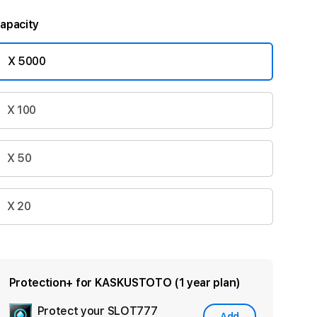
apacity
X 5000
X 100
X 50
X 20
Protection+ for KASKUSTOTO (1 year plan)
Protect your SLOT777
Add
Add