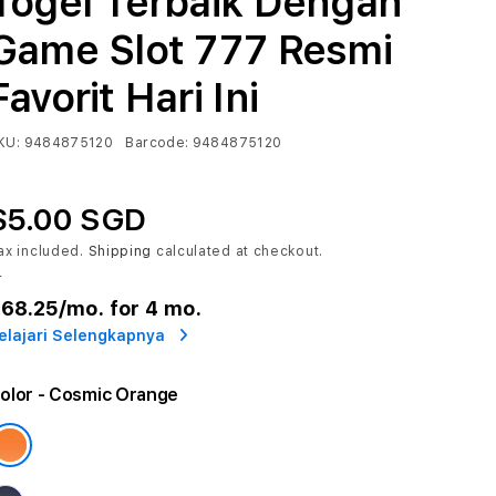
Togel Terbaik Dengan
Game Slot 777 Resmi
Favorit Hari Ini
KU:
9484875120
Barcode:
9484875120
$5.00 SGD
ax included.
Shipping
calculated at checkout.
r
68.25
/mo. for 4 mo.
elajari Selengkapnya
olor
- Cosmic Orange