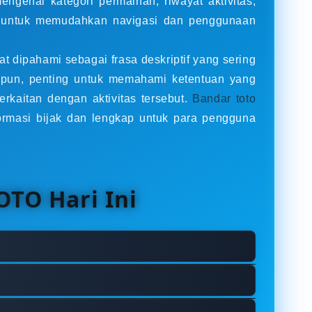
ngenai kategori permainan, riwayat aktivitas,
ang untuk memudahkan navigasi dan penggunaan
at dipahami sebagai frasa deskriptif yang sering
pun, penting untuk memahami ketentuan yang
erkaitan dengan aktivitas tersebut.
Bandar toto
formasi bijak dan lengkap untuk para pengguna
TO Hari Ini
rm game online yang menyediakan berbagai
al lainnya yang dapat diakses dengan mudah
 mudah dipahami, pilihan permainan yang