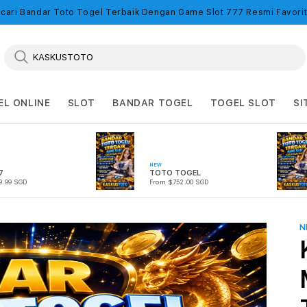
ri Bandar Toto Togel Terbaik Dengan Game Slot 777 Resmi Favorit 
L ONLINE
SLOT
BANDAR TOGEL
TOGEL SLOT
SI
NEW
7
TOTO TOGEL
9.99 SGD
From $752.00 SGD
N