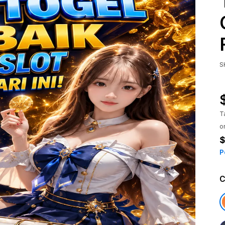
S
T
o
$
P
C