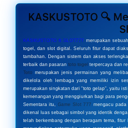
in
modal
KASKUSTOTO 🔍 Men
S
KASKUSTOTO ft SLOT777
merupakan sebuah p
togel, dan slot digital. Seluruh fitur dapat d
tambahan. Dengan sistem dan akses terlengk
terbaik dan pasaran
toto togel
terpercaya dan res
Toto
merupakan jenis permainan yang melibat
dikelola oleh lembaga yang memiliki izin s
merupakan singkatan dari "toto gelap", yaitu i
kemenangan yang menggiurkan bagi para peng
Sementara itu,
Game Slot 777
mengacu pada p
dikenal luas sebagai simbol yang identik deng
telah berkembang dengan beragam tema, fitur bo