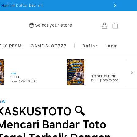
Hari Ini
Daftar Disini !
Select your store
Log in
Cart
TUS RESMI
GAME SLOT777
Daftar
Login
NEW
TOGEL ONLINE
SLOT
From $1888.00 SGD
From $999.00 SGD
EW
KASKUSTOTO 🔍
Mencari Bandar Toto