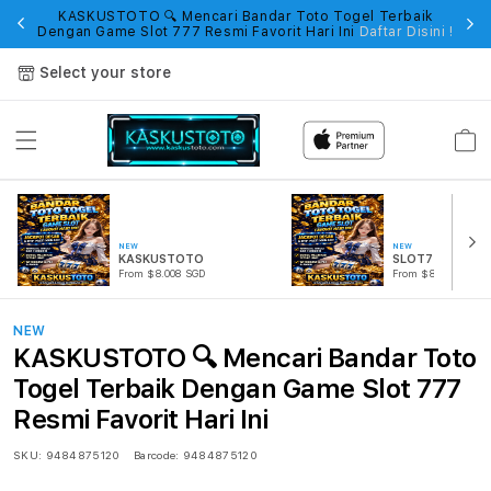
KASKUSTOTO 🔍 Mencari Bandar Toto Togel Terbaik
Dengan Game Slot 777 Resmi Favorit Hari Ini
Daftar Disini !
Select your store
Cart
NEW
NEW
KASKUSTOTO
SLOT777
From $8.008 SGD
From $889.99 SGD
NEW
KASKUSTOTO 🔍 Mencari Bandar Toto
Togel Terbaik Dengan Game Slot 777
Resmi Favorit Hari Ini
SKU:
9484875120
Barcode:
9484875120