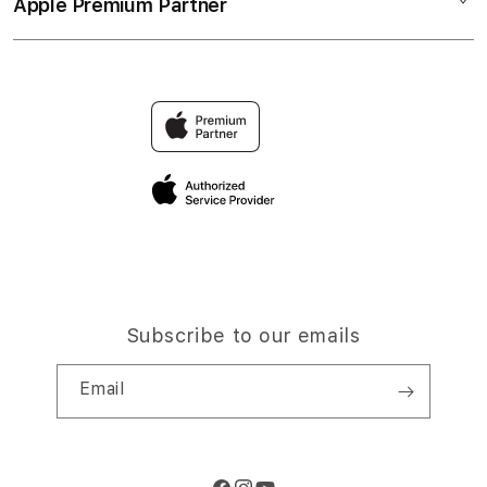
TOGEL TERPERCAYA
Apple Premium Partner
About Us
Returns & Exchanges
Financing Options
SITUS SLOT TERPERCAYA
Find an iStudio near you
Contact Us
Trade-in
GAME SLOT777
Why Shop at iStudio
FAQ
Traveller’s Reservation
retroporr.org
Privacy Policy
Site Terms of Use
Subscribe to our emails
Email