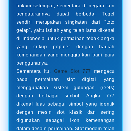
hukum setempat, sementara di negara lain
pengaturannya dapat berbeda. Togel
sendiri merupakan singkatan dari "toto
gelap", yaitu istilah yang telah lama dikenal
di Indonesia untuk permainan tebak angka
yang cukup populer dengan hadiah
kemenangan yang menggiurkan bagi para
penggunanya.
Sementara itu,
Game Slot 777
mengacu
pada permainan slot digital yang
menggunakan sistem gulungan (reels)
dengan berbagai simbol. Angka 777
dikenal luas sebagai simbol yang identik
dengan mesin slot klasik dan sering
digunakan sebagai ikon kemenangan
dalam desain permainan. Slot modern telah