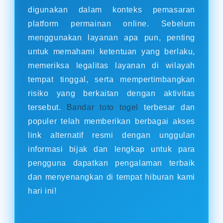
digunakan dalam konteks pemasaran
platform permainan online. Sebelum
menggunakan layanan apa pun, penting
untuk memahami ketentuan yang berlaku,
memeriksa legalitas layanan di wilayah
tempat tinggal, serta mempertimbangkan
risiko yang berkaitan dengan aktivitas
tersebut.
Bandar toto togel
terbesar dan
populer telah memberikan berbagai akses
link alternatif resmi dengan unggulan
informasi bijak dan lengkap untuk para
pengguna dapatkan pengalaman terbaik
dan menyenangkan di tempat hiburan kami
hari ini!