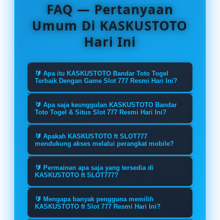
FAQ — Pertanyaan
Umum Di KASKUSTOTO
Hari Ini
🔰 Apa itu KASKUSTOTO Bandar Toto Togel
Terbaik Dengan Game Slot 777 Resmi Hari Ini?
KASKUSTOTO Bandar Toto Togel
🔰 Apa saja keunggulan KASKUSTOTO Bandar
Terbaik Dengan Game Slot 777 Resmi
Toto Togel & Situs Slot 777 Resmi Hari Ini?
Hari Ini merupakan platform game
KASKUSTOTO menawarkan tampilan
🔰 Apakah KASKUSTOTO ft SLOT777
online yang menyediakan berbagai
website yang modern, sistem yang
mendukung akses melalui perangkat mobile?
kategori permainan seperti Toto
responsif, navigasi yang mudah
Ya. Platform KASKUSTOTO dapat
Togel, Slot 777, Live Casino,
🔰 Permainan apa saja yang tersedia di
dipahami, pilihan permainan yang
diakses menggunakan smartphone
KASKUSTOTO ft SLOT777?
Sportsbook, dan permainan digital
lengkap, proses transaksi yang
Android, iPhone, tablet, laptop,
KASKUSTOTO menyediakan beragam
lainnya yang dapat diakses dengan
praktis, serta layanan pelanggan
🔰 Mengapa banyak pengguna memilih
maupun komputer tanpa perlu
pilihan permainan seperti Toto Togel,
KASKUSTOTO ft Slot 777 Resmi Hari Ini?
mudah melalui berbagai perangkat.
yang tersedia selama 24 jam.
menginstal aplikasi tambahan