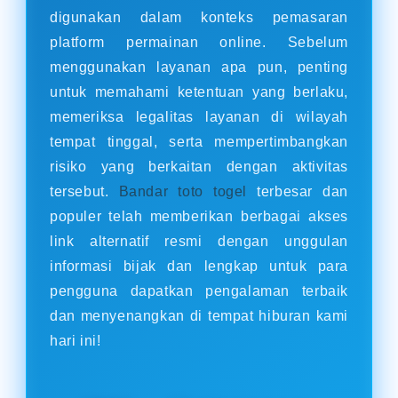
digunakan dalam konteks pemasaran
platform permainan online. Sebelum
menggunakan layanan apa pun, penting
untuk memahami ketentuan yang berlaku,
memeriksa legalitas layanan di wilayah
tempat tinggal, serta mempertimbangkan
risiko yang berkaitan dengan aktivitas
tersebut.
Bandar toto togel
terbesar dan
populer telah memberikan berbagai akses
link alternatif resmi dengan unggulan
informasi bijak dan lengkap untuk para
pengguna dapatkan pengalaman terbaik
dan menyenangkan di tempat hiburan kami
hari ini!