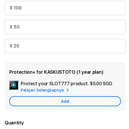
X 100
X 50
X 20
Protection+ for KASKUSTOTO (1 year plan)
Protect your SLOT777 product.
$5.00 SGD
Add
Pelajari Selengkapnya
Apple
Care
Add
Quantity