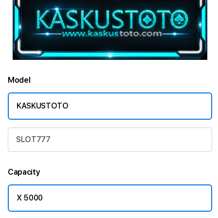
Model
KASKUSTOTO
SLOT777
Capacity
X 5000