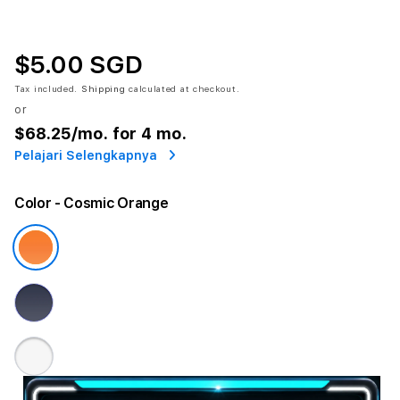
$5.00 SGD
Tax included.
Shipping
calculated at checkout.
or
$68.25
/mo. for 4 mo.
Pelajari Selengkapnya
Color
- Cosmic Orange