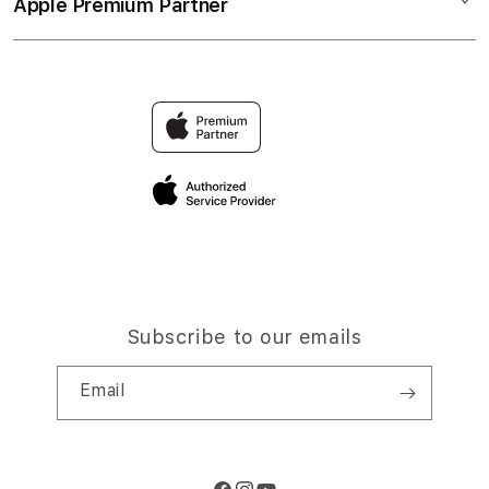
TOGEL TERPERCAYA
Apple Premium Partner
About Us
Returns & Exchanges
Financing Options
SITUS SLOT TERPERCAYA
Find an iStudio near you
Contact Us
Trade-in
GAME SLOT777
Why Shop at iStudio
FAQ
Traveller’s Reservation
retroporr.org
Privacy Policy
Site Terms of Use
Subscribe to our emails
Email