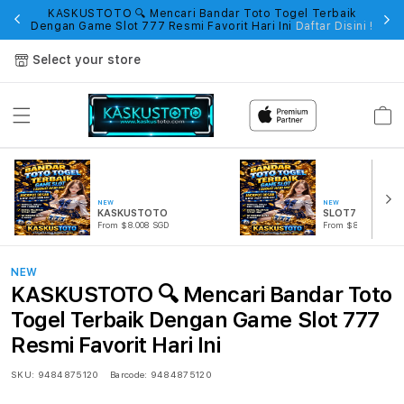
KASKUSTOTO 🔍 Mencari Bandar Toto Togel Terbaik
Dengan Game Slot 777 Resmi Favorit Hari Ini
Daftar Disini !
Select your store
Cart
NEW
NEW
KASKUSTOTO
SLOT777
From $8.008 SGD
From $889.99 SGD
NEW
KASKUSTOTO 🔍 Mencari Bandar Toto
Togel Terbaik Dengan Game Slot 777
Resmi Favorit Hari Ini
SKU:
9484875120
Barcode:
9484875120